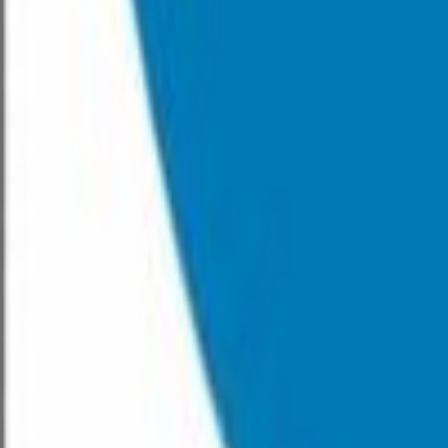
Privatrettslige
Byggeplass