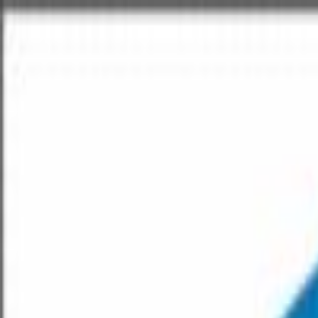
hei@varselbutikken.no
Hurtig produksjon og levering
Gratis tilpasning - Ta kontakt
Laget i Norge
Hurtig produksjon og levering
Eks. MVA
Gratis tilpasning - Ta kontakt
Laget i Norge
Konto