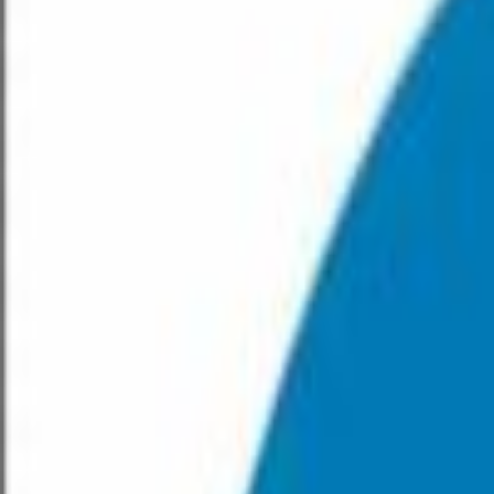
Handlekurv
Brann
IMO
Nødutgang
Forbud